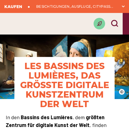
KAUFEN
BESICHTIGUNGEN, AUSFLÜGE, CITYPASS...
LES BASSINS DES
LUMIÈRES, DAS
GRÖSSTE DIGITALE K
UNSTZENTRUM D
©
ER WELT
In den
Bassins des Lumières
, dem
größten
Zentrum für digitale Kunst der Welt
, finden