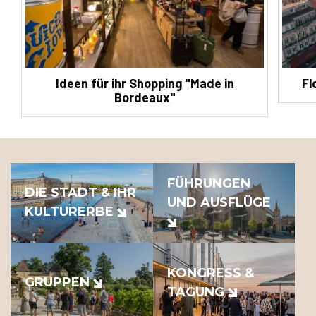
Ideen für ihr Shopping "Made in
Fl
Bordeaux"
FÜHRUNGEN
DIE STADT & IHR
UND AUSFLÜGE
KULTURERBE
KONGRESS &
GRUPPEN
TAGUNG