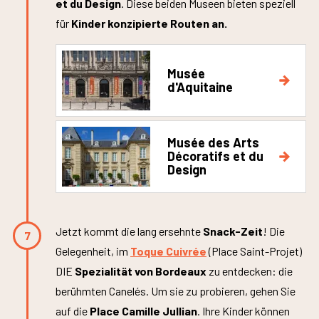
et du Design
. Diese beiden Museen bieten speziell
für
Kinder konzipierte Routen an.
Musée
d'Aquitaine
Musée des Arts
Décoratifs et du
Design
Jetzt kommt die lang ersehnte
Snack-Zeit
! Die
7
Gelegenheit, im
Toque Cuivrée
(Place Saint-Projet)
DIE
Spezialität von Bordeaux
zu entdecken: die
berühmten Canelés. Um sie zu probieren, gehen Sie
auf die
Place Camille Jullian
. Ihre Kinder können