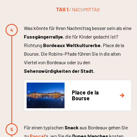
TAG 1
/ NACHMITTAG
Was könnte für Ihren Nachmittag besser sein als eine
4
Fussgängerrallye
, die für Kinder gedacht ist?
Richtung
Bordeaux Weltkulturerbe
, Place de la
Bourse. Die Robins-Pfade führen Sie in die alten
Viertel von Bordeaux oder zu den
Sehenswürdigkeiten der Stadt.
Place de la
Bourse
Für einen typischen
Snack
aus Bordeaux gehen Sie
5
zu
Pascal
's, wo Sie die
Dunes blanches
kosten