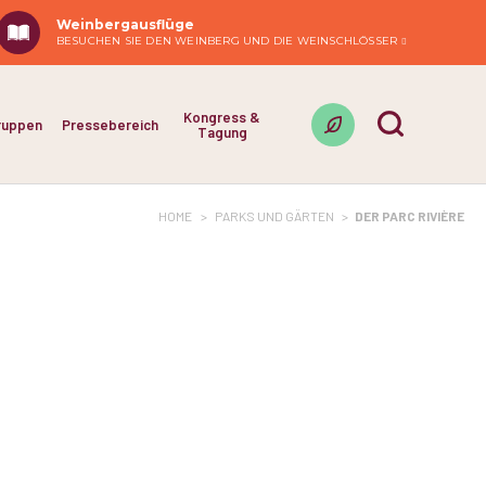
Weinbergausflüge
BESUCHEN SIE DEN WEINBERG UND DIE WEINSCHLÖSSER
Kongress &
ruppen
Pressebereich
Tagung
HOME
>
PARKS UND GÄRTEN
>
DER PARC RIVIÈRE