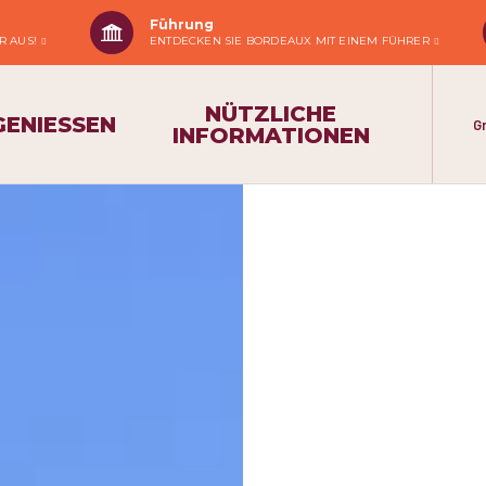
Führung
R AUS!
ENTDECKEN SIE BORDEAUX MIT EINEM FÜHRER
NÜTZLICHE
GENIESSEN
G
INFORMATIONEN