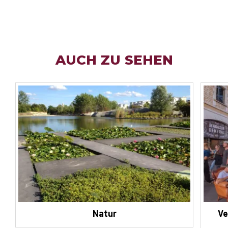
AUCH ZU SEHEN
Natur
Ve